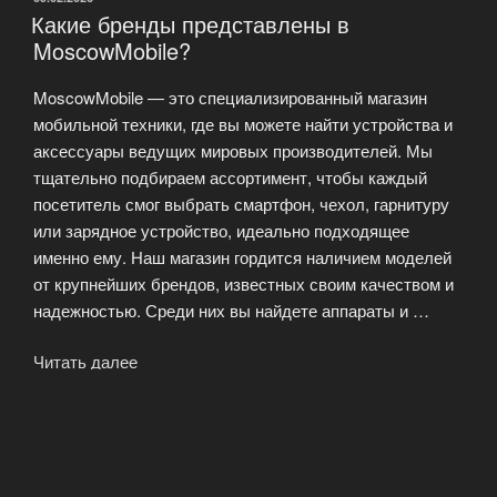
Какие бренды представлены в
MoscowMobile?
MoscowMobile — это специализированный магазин
мобильной техники, где вы можете найти устройства и
аксессуары ведущих мировых производителей. Мы
тщательно подбираем ассортимент, чтобы каждый
посетитель смог выбрать смартфон, чехол, гарнитуру
или зарядное устройство, идеально подходящее
именно ему. Наш магазин гордится наличием моделей
от крупнейших брендов, известных своим качеством и
надежностью. Среди них вы найдете аппараты и …
Читать далее
«Какие
бренды
представлены
ОПУБЛИКОВАНО
16.01.2026
в
Новые модели Китайских смартфонов
MoscowMobile?»
уже в продаже на MoscowMobile